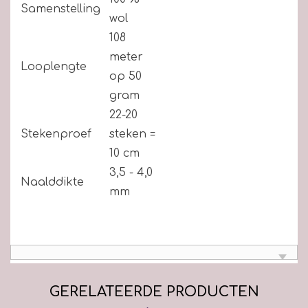
Samenstelling
wol
108
meter
Looplengte
op 50
gram
22-20
Stekenproef
steken =
10 cm
3,5 - 4,0
Naalddikte
mm
GERELATEERDE PRODUCTEN