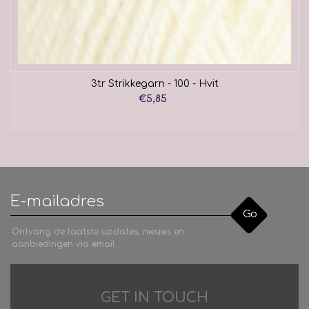
3tr Strikkegarn - 100 - Hvit
€5,85
Go
Ontvang de laatste updates, nieuws en
aanbiedingen via email
Difficulties in adventure?
GET IN TOUCH