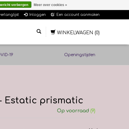
bericht verbergen
Meer over cookies »
verlanglijst
Inloggen
Een account aanmaken
WINKELWAGEN
(0)
VID-19
Openingstijden
 Estatic prismatic
Op voorraad
(9)