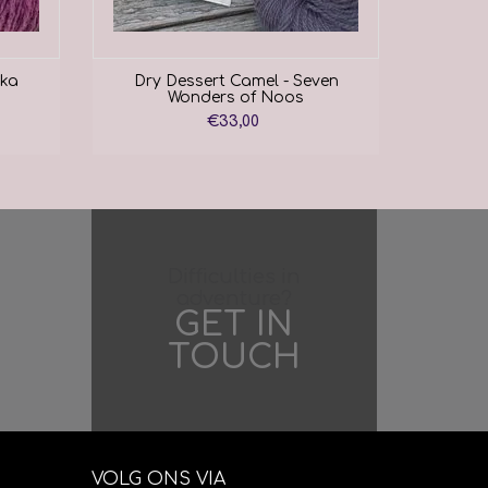
aka
Dry Dessert Camel - Seven
Dry 
Wonders of Noos
€33,00
Difficulties in
adventure?
GET IN
TOUCH
VOLG ONS VIA