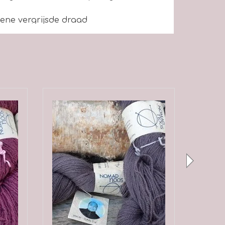
oene vergrijsde draad
van mensen die samenwerken om het
nen of mechanisch gesponnen
een transparante en eerlijke manier.
et exclusieve garen van Nomadnoos,
uning van onze spinners en herders. De
eds meer geïntrigeerd door en
voldoen aan hun verwachtingen ten
parantie. Wij zijn van mening dat
een relevante marktspeler te blijven,
en dat hun bedrijfsstrategieën
org echt moeten omarmen.