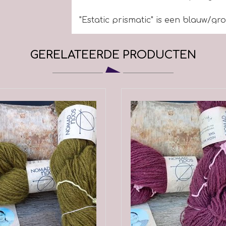
"Estatic prismatic" is een blauw/gr
Nomadnoos bestaat uit een team 
GERELATEERDE PRODUCTEN
mooiste en zachtste handgespon
handgeverfde garen te leveren op 
Met Terre Filanti, onze NGO, en h
creëren we projecten ter onderste
consumenten van vandaag zijn ste
geïnformeerd over producten die 
aanzien van duurzaamheid en trans
bedrijven, om op de lange termijn 
verantwoordelijk moeten handelen 
aspecten als milieu- en sociale z