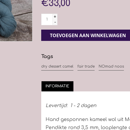
€33,00
+
-
TOEVOEGEN AAN WINKELWAGEN
Tags
dry dessert camel
fair trade
NOmad noos
INFORMATIE
Levertijd:
1 - 2 dagen
Hand gesponnen kameel wol uit Mo
Pendikte rond 3,5 mm, looplengte