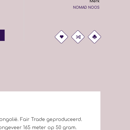
Merk
NOMAD NOOS
ngolië. Fair Trade geproduceerd.
 ongeveer 165 meter op 50 gram.