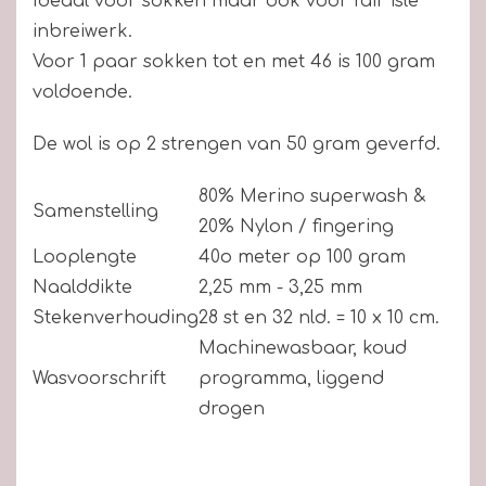
Ideaal voor sokken maar ook voor fair isle
inbreiwerk.
Voor 1 paar sokken tot en met 46 is 100 gram
voldoende.
De wol is op 2 strengen van 50 gram geverfd.
80% Merino superwash &
Samenstelling
20% Nylon / fingering
Looplengte
40o meter op 100 gram
Naalddikte
2,25 mm - 3,25 mm
Stekenverhouding
28 st en 32 nld. = 10 x 10 cm.
Machinewasbaar, koud
Wasvoorschrift
programma, liggend
drogen