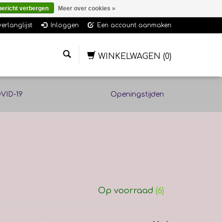
bericht verbergen
Meer over cookies »
verlanglijst
Inloggen
Een account aanmaken
WINKELWAGEN
(0)
VID-19
Openingstijden
Op voorraad
(6)