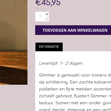
€45,95
+
-
TOEVOEGEN AAN WINKELWAGEN
INFORMATIE
Levertijd:
1 - 2 dagen
Glimmer is gemaakt voor breiers 
als schittering. Een zachte katoenm
pailletten en fijne metalen accenten
zichzelf gebreid, fluistert Glimmer
textuur. Samen met een ander gare
voegt diepte, dimensie en een ver