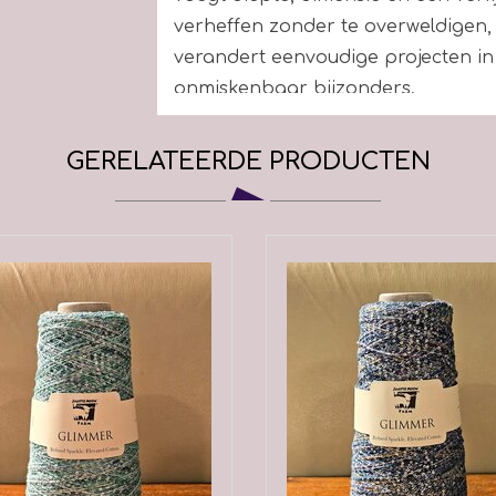
verheffen zonder te overweldigen, 
verandert eenvoudige projecten in ie
onmiskenbaar bijzonders.
Schijn zacht. Brei moedig. Altijd Gl
GERELATEERDE PRODUCTEN
Voor het patroon Isla gebruik je v
Large, XX-Large, XXX-Large) gebruik 
Samenstelling
38
%
Cotto
Looplengte
509 meter
Stekenverhouding
26 tot 23 
Wasvoorschrift
Handwas