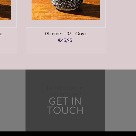
e
Glimmer - 07 - Onyx
€45,95
Difficulties in
adventure?
GET IN
TOUCH