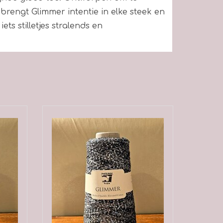
brengt Glimmer intentie in elke steek en
ts stilletjes stralends en
immer!
oor de maten Small (Medium, Large, X-
je 2 (3,3,3,3,4) konen.
n
,
35
%
Nylon (polyamide)
,
27
%
Polyester
 op 150 gram
steken op 3,25 - 3,75 mm naald is 10 cm