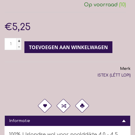
Op voorraad
(10)
€5,25
+
-
TOEVOEGEN AAN WINKELWAGEN
Merk
ISTEX (LÉTT LOPI)
Informatie
100% IJslandse wol voor naalddikte 4,0 - 4,5