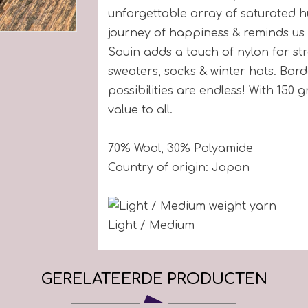
unforgettable array of saturated h
journey of happiness & reminds us 
Sauin adds a touch of nylon for str
sweaters, socks & winter hats. Bor
possibilities are endless! With 150
value to all.
70
%
Wool
,
30
%
Polyamide
Country of origin: Japan
Light / Medium
Suggested
3.5
-
Knits to
20
-
22
stitches over 10cm
GERELATEERDE PRODUCTEN