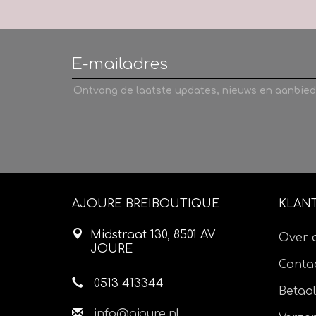
Ontvang de laatste updates, nieuws en aanbied
AJOURE BREIBOUTIQUE
KLAN
Midstraat 130, 8501 AV
Over 
JOURE
Contac
0513 413344
Betaa
info@ajoure.nl