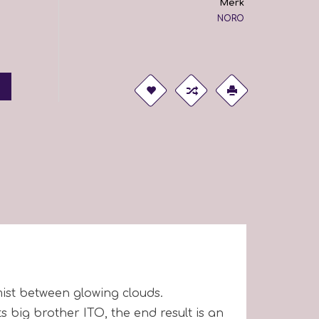
Merk
NORO
mist between glowing clouds.
s big brother ITO, the end result is an