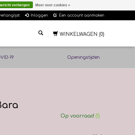
bericht verbergen
Meer over cookies »
verlanglijst
Inloggen
Een account aanmaken
WINKELWAGEN
(0)
VID-19
Openingstijden
Bara
Op voorraad
(1)