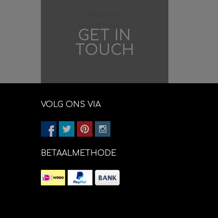
Difficulties in
adventure?
GET IN
TOUCH
VOLG ONS VIA
BETAALMETHODE