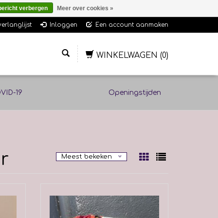
bericht verbergen
Meer over cookies »
verlanglijst
Inloggen
Een account aanmaken
WINKELWAGEN
(0)
VID-19
Openingstijden
r
Meest bekeken