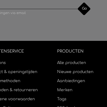
Go
ingen via email
TENSERVICE
PRODUCTEN
ons
Alle producten
t & openingstijden
Nieuwe producten
lmethoden
Aanbiedingen
nden & retourneren
Merken
ene voorwaarden
Tags