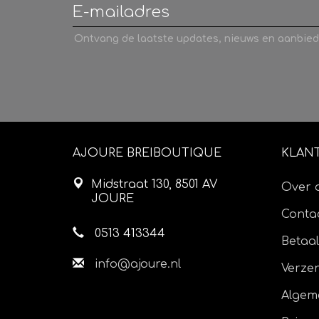
Ontvang de laatste updates, nieuws en aanbied
AJOURE BREIBOUTIQUE
KLAN
Midstraat 130, 8501 AV
Over 
JOURE
Contac
0513 413344
Betaa
info@ajoure.nl
Verze
Algem