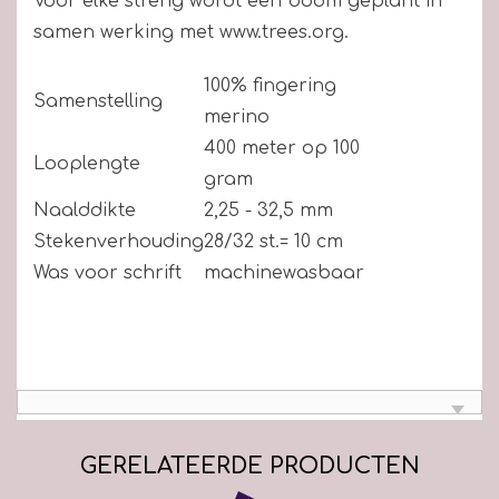
Voor elke streng wordt een boom geplant in
samen werking met www.trees.org.
100% fingering
Samenstelling
merino
400 meter op 100
Looplengte
gram
Naalddikte
2,25 - 32,5 mm
Stekenverhouding
28/32 st.= 10 cm
Was voor schrift
machinewasbaar
GERELATEERDE PRODUCTEN