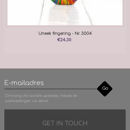
Uneek fingering - Nr. 3004
€24,30
Go
Ontvang de laatste updates, nieuws en
aanbiedingen via email
Difficulties in adventure?
GET IN TOUCH