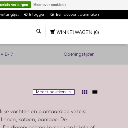
bericht verbergen
Meer over cookies »
verlanglijst
Inloggen
Een account aanmaken
WINKELWAGEN
(0)
VID-19
Openingstijden
Meest bekeken
ijke vachten en plantaardige vezels:
r, linnen, katoen, bamboe. De
. De dierenvachten komen van lokale of