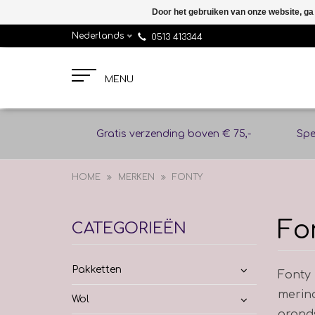
Door het gebruiken van onze website, ga
Nederlands
0513 413344
MENU
Gratis verzending boven € 75,-
Spe
HOME
MERKEN
FONTY
Fo
CATEGORIEËN
Pakketten
Fonty 
merino
Wol
gronds