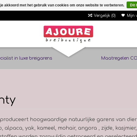
 je akkoord met het gebruik van cookies om onze website te verbeteren.
Dit 
Vergelijk (0)
Mijn 
cialist in luxe breigarens
Maatregelen CO
nty
produceert hoogwaardige natuurlijke garens van dierl
, alpaca, yak, kameel, mohair, angora , zijde, kasjmie
toffen worden zorgvuldig getraceerd en geselecteerd