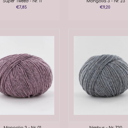
Super Tweed - Nr. 11
Mongolia 3 - Nr. 23
€7,85
€9,20
Mongolia 3 - Nr. 01
Nimbus - Nr. 720