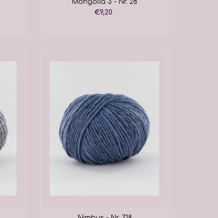
Mongolia 3 - Nr. 28
€9,20
Nimbus - Nr. 718