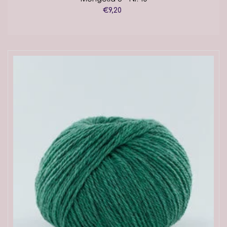
€9,20