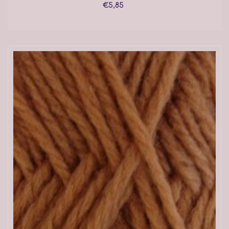
€5,85