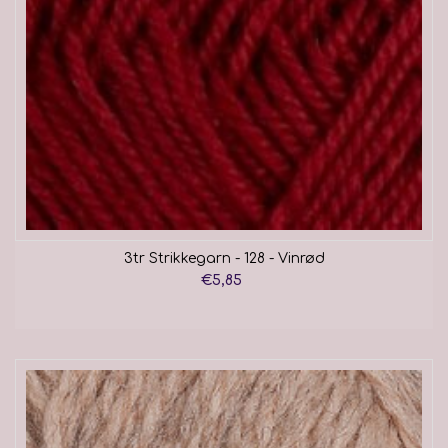
3tr Strikkegarn - 128 - Vinrød
€5,85