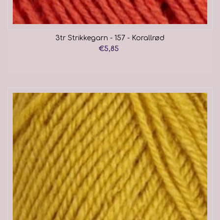
3tr Strikkegarn - 157 - Korallrød
€5,85