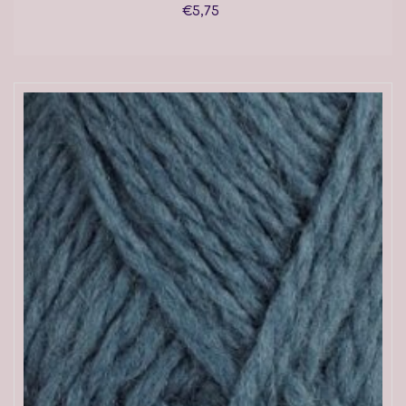
€5,75