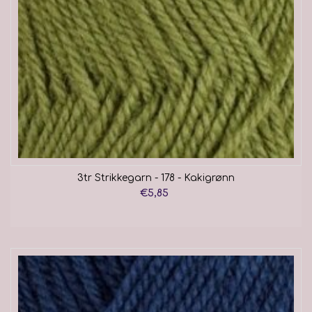
3tr Strikkegarn - 178 - Kakigrønn
€5,85