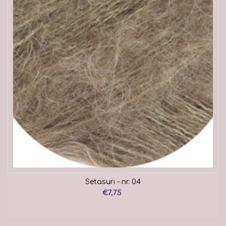
Setasuri - nr. 04
€7,75