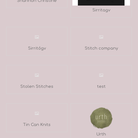
Shannon Christine
Sirritagv
Sirritógv
Stitch company
Stolen Stitches
test
Tin Can Knits
Urth