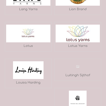
Lang Yarns
Lion Brand
Lotus
Lotus Yarns
Luitingh Sijthof
Louisa Harding