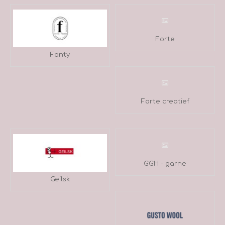
Forte
Fonty
Forte creatief
GGH - garne
Geilsk