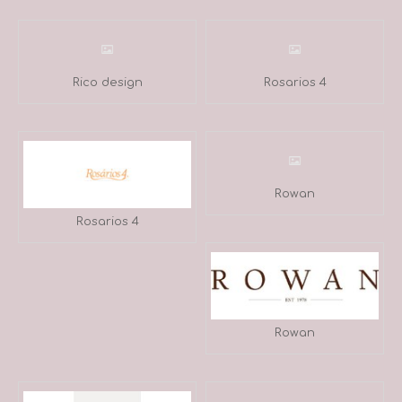
Rico design
Rosarios 4
Rowan
Rosarios 4
Rowan